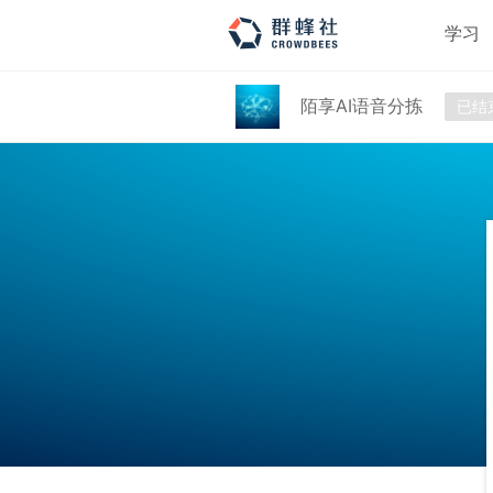
学习
陌享AI语音分拣
已结